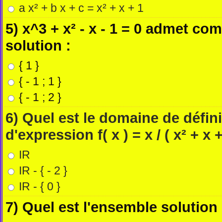
a x² + b x + c = x² + x + 1
5) x^3 + x² - x - 1 = 0 admet 
solution :
{ 1 }
{ - 1 ; 1 }
{ - 1 ; 2 }
6) Quel est le domaine de défini
d'expression f( x ) = x / ( x² + x +
IR
IR - { - 2 }
IR - { 0 }
7) Quel est l'ensemble solution d