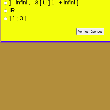
] - infini , - 3 [ U ] 1 , + infini [
IR
] 1 ; 3 [