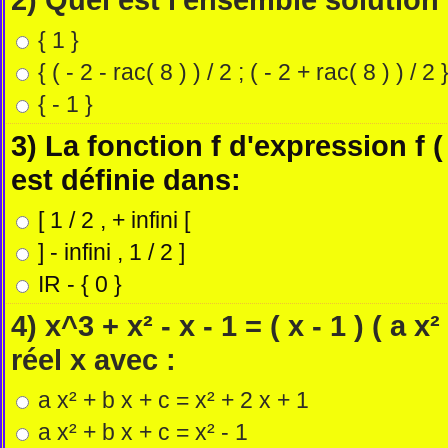
{ 1 }
{ ( - 2 - rac( 8 ) ) / 2 ; ( - 2 + rac( 8 ) ) / 2 
{ - 1 }
3) La fonction f d'expression f ( 
est définie dans:
[ 1 / 2 , + infini [
] - infini , 1 / 2 ]
IR - { 0 }
4) x^3 + x² - x - 1 = ( x - 1 ) ( a x
réel x avec :
a x² + b x + c = x² + 2 x + 1
a x² + b x + c = x² - 1