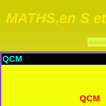
MATHS,en S e
Activité
QCM
QC