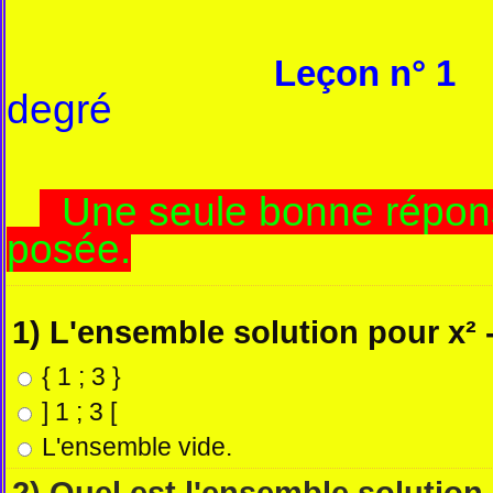
Leçon n° 1
degré
Une seule bonne répons
posée.
1) L'ensemble solution pour x² - 
{ 1 ; 3 }
] 1 ; 3 [
L'ensemble vide.
2) Quel est l'ensemble solution d