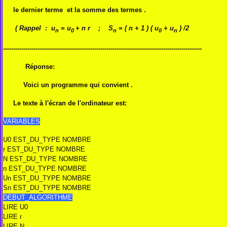
le dernier terme et la somme des termes .
( Rappel : u
= u
+ n r ; S
= ( n + 1 ) ( u
+ u
) /2
n
0
n
0
n
--------------------------------------------------------------------------------------------------
Réponse:
Voici un programme qui convient .
Le texte à l'écran de l'ordinateur est:
VARIABLES
U0 EST_DU_TYPE NOMBRE
r EST_DU_TYPE NOMBRE
N EST_DU_TYPE NOMBRE
n EST_DU_TYPE NOMBRE
Un EST_DU_TYPE NOMBRE
Sn EST_DU_TYPE NOMBRE
DEBUT_ALGORITHME
LIRE U0
LIRE r
LIRE N