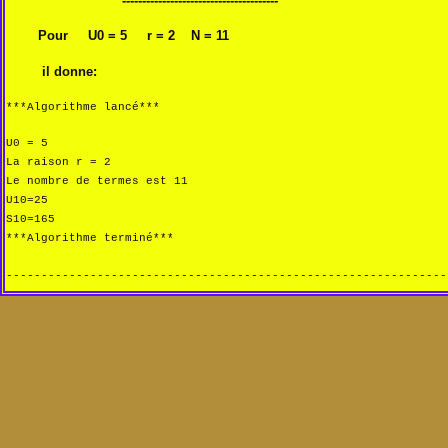
---------------------------------------
Pour U0 = 5 r = 2 N = 11
il donne:
***Algorithme lancé***
U0 = 5
La raison r = 2
Le nombre de termes est 11
U10=25
S10=165
***Algorithme terminé**
*
---------------------------------------------------------------