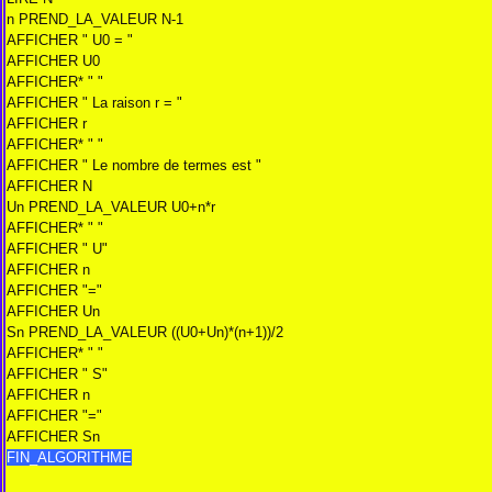
n PREND_LA_VALEUR N-1
AFFICHER " U0 = "
AFFICHER U0
AFFICHER* " "
AFFICHER " La raison r = "
AFFICHER r
AFFICHER* " "
AFFICHER " Le nombre de termes est "
AFFICHER N
Un PREND_LA_VALEUR U0+n*r
AFFICHER* " "
AFFICHER " U"
AFFICHER n
AFFICHER "="
AFFICHER Un
Sn PREND_LA_VALEUR ((U0+Un)*(n+1))/2
AFFICHER* " "
AFFICHER " S"
AFFICHER n
AFFICHER "="
AFFICHER Sn
FIN_ALGORITHME