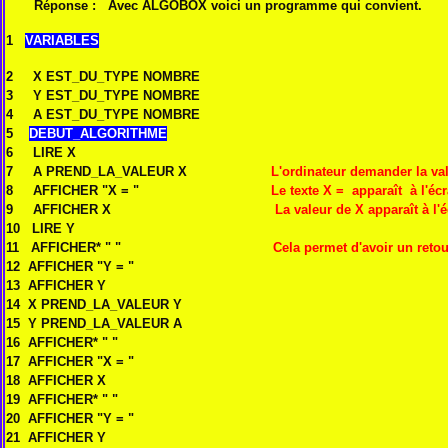
Réponse : Avec ALGOBOX voici un programme qui convient.
1
VARIABLES
2 X EST_DU_TYPE NOMBRE
3 Y EST_DU_TYPE NOMBRE
4 A EST_DU_TYPE NOMBRE
5
DEBUT_ALGORITHME
6 LIRE X
7 A PREND_LA_VALEUR X
L'ordinateur demander la va
8 AFFICHER "X = "
Le texte X = apparaît à l'éc
9 AFFICHER X
La valeur de X apparaît à l'
10 LIRE Y
11 AFFICHER* " "
Cela permet d'avoir un retou
12 AFFICHER "Y = "
13 AFFICHER Y
14 X PREND_LA_VALEUR Y
15 Y PREND_LA_VALEUR A
16 AFFICHER* " "
17 AFFICHER "X = "
18 AFFICHER X
19 AFFICHER* " "
20 AFFICHER "Y = "
21 AFFICHER Y