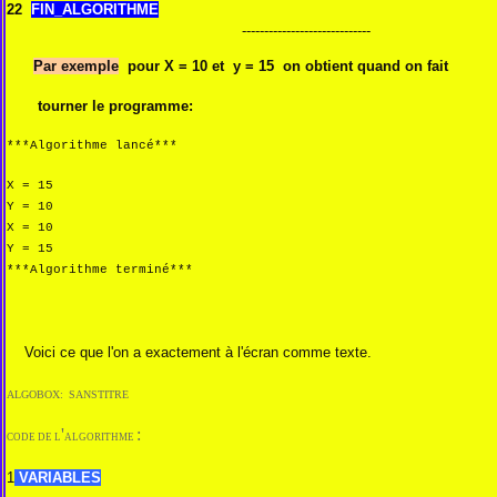
22
FIN_ALGORITHME
-----------------------------
Par exemple
pour X = 10 et y = 15 on obtient quand on fait
tourner le programme:
***Algorithme lancé***
X = 15
Y = 10
X = 10
Y = 15
***Algorithme terminé***
------------------
Voici ce que l'on a exactement à l'écran comme texte.
ALGOB
OX:
SANSTITRE
'
:
CODE DE L
ALGORITHME
1
VARIABLES