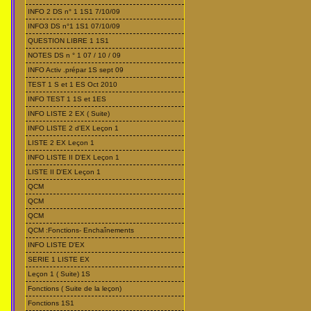
INFO 2 DS n° 1 1S1 7/10/09
INFO3 DS n°1 1S1 07/10/09
QUESTION LIBRE 1 1S1
NOTES DS n ° 1 07 / 10 / 09
INFO Activ .prépar 1S sept 09
TEST 1 S et 1 ES Oct 2010
INFO TEST 1 1S et 1ES
INFO LISTE 2 EX ( Suite)
INFO LISTE 2 d'EX Leçon 1
LISTE 2 EX Leçon 1
INFO LISTE II D'EX Leçon 1
LISTE II D'EX Leçon 1
QCM
QCM
QCM
QCM :Fonctions- Enchaînements
INFO LISTE D'EX
SERIE 1 LISTE EX
Leçon 1 ( Suite) 1S
Fonctions ( Suite de la leçon)
Fonctions 1S1