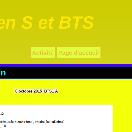
n S et BTS
Activité
Page d'accueil
on
6 octobre 2015 BTS1 A