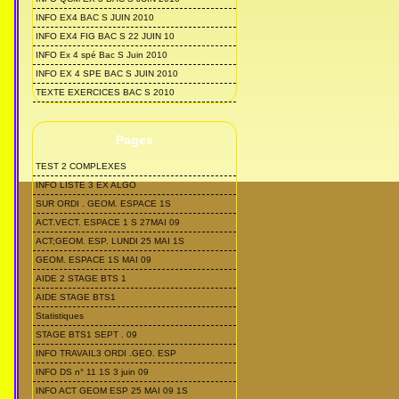
INFO EX4 BAC S JUIN 2010
INFO EX4 FIG BAC S 22 JUIN 10
INFO Ex 4 spé Bac S Juin 2010
INFO EX 4 SPE BAC S JUIN 2010
TEXTE EXERCICES BAC S 2010
Pages
TEST 2 COMPLEXES
INFO LISTE 3 EX ALGO
SUR ORDI . GEOM. ESPACE 1S
ACT.VECT. ESPACE 1 S 27MAI 09
ACT;GEOM. ESP. LUNDI 25 MAI 1S
GEOM. ESPACE 1S MAI 09
AIDE 2 STAGE BTS 1
AIDE STAGE BTS1
Statistiques
STAGE BTS1 SEPT . 09
INFO TRAVAIL3 ORDI .GEO. ESP
INFO DS n° 11 1S 3 juin 09
INFO ACT GEOM ESP 25 MAI 09 1S