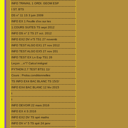
INFO TRAVAIL 1 ORDI. GEOM ESP
I ST. BTS
DS n° 11 1S 3 juin 2009
INFO EX 1 Feuille d'ex sur les
1.COURS SUITES TS sept 2012
INFO DS n° 2 TS 27 oct. 2012
INFO EX2 DV n°5 TS1 27 novemb
INFO TEST ALGO EX1 27 nov 2012
INFO TEST ALGO EX5 27 nov 201
INFO TEST EX Ln Exp TS1 26
Leçon ...n°7 Calcul intégral
PYTHON 2.7 TEST BTS1 11/
Cours : Proba.conditionnelles
TS INFO EX4 BAC BLANC TS 15/2/
INFO EX4 BAC BLANC 12 fév 2015
t
t
INFO DEVOIR 22 mars 2016
INFO EX 4 S 2016
INFO EX2 DV TS spé maths
INFO DV n° 5 TS spé 24 janv