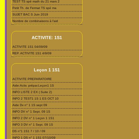
TEST TS spé math du 21 mars 2
Petit Th. de Fermat TS spé ma
SUJET BAC S Juin 2019
Nombre de combinaisons à l'aid
ACTIVITE: 1S1
ACTIVITE 1S1 04/09/09
REP. ACTIVITE 1S1 4/9/09
Leçon 1 1S1
ACTIVITE PREPARATOIRE
Aide:Activ. prépar.Leçon1 1S
INFO LISTE 2 EX ( Suite 2)
INFO 2 TEST1 1S 1 ES OCT 10
Aide Dv n° 1 1S sept 09
INFO DV n° 1 Sept. 09 1S
INFO 2 DV n° 1 Leçon 1 1S1
INFO 3 DV n° 1 Sept. 09 1S
DS n°1 1S1 7 / 10 / 09
INFO 1 DS n° 1 1S1 07/10/09