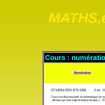
MATHS,e
Cours : numérati
Numération