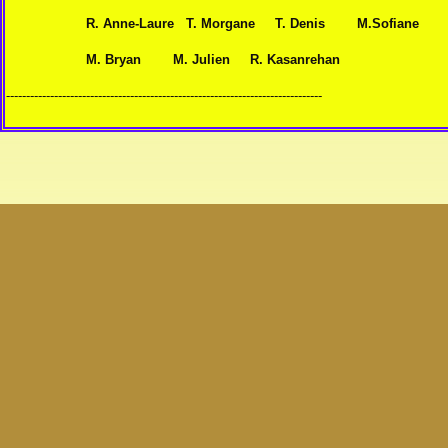
R. Anne-Laure T. Morgane T. Denis M.Sofiane
M. Bryan M. Julien R. Kasanrehan
-------------------------------------------------------------------------------