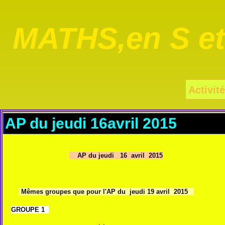
MATHS,en S e
Activité
AP du jeudi 16avril 2015
AP du jeudi 16 avril 2015
Mêmes groupes que pour l'AP du
jeudi 19 avril 2015
GROUPE 1