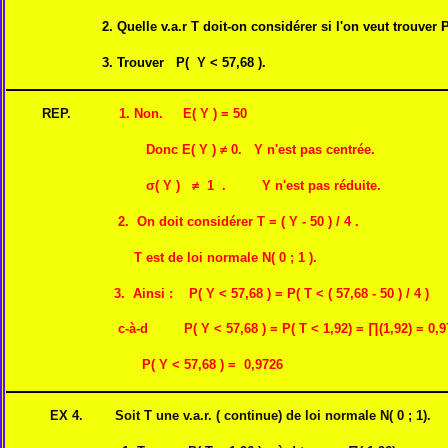
2. Quelle v.a.r T doit-on considérer si l'on veut trouver P(
3. Trouver P( Y < 57,68 ).
REP.
1. Non. E( Y ) = 50
Donc E( Y ) ≠ 0. Y n'est pas centrée.
σ( Y ) ≠ 1 . Y n'est pas réduite.
2. On doit considérer T = ( Y - 50 ) / 4 .
T est de loi normale N( 0 ; 1 ).
3. Ainsi : P( Y < 57,68 ) = P( T < ( 57,68 - 50 ) / 4 )
c-à-d P( Y < 57,68 ) = P( T < 1,92) = ∏(1,92) = 0,9
P( Y < 57,68 ) = 0,9726
EX 4. Soit T une v.a.r. ( continue) de loi normale N( 0 ; 1).