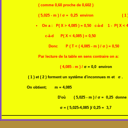
( comme 0,60 proche de 0,602 )
( 5,025 - m ) / σ = 0,25 environ ( 1 
• On a :
P( X > 4,085 ) = 0,50 c-à-d 1 -
P( X < 4
c-à-d P( X < 4,085 ) = 0,50
Donc P ( T < ( 4,085 - m ) /
σ ) = 0,50
Par lecture de la table en sens contraire on a:
( 4,085 - m ) /
σ = 0,0 environ
( 1 ) et ( 2 ) forment un système d'inconnues m et
σ .
On obtient; m = 4,085
D'où ( 5,025 - m ) / σ = 0,25 donne
σ = ( 5,025-4,085 )/ 0,25 = 3,7