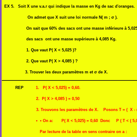
EX 5. Soit X une v.a.r qui indique la masse en Kg de sac d'oranges.
On admet que X suit une loi normale N( m ; σ ).
On sait que 60% des sacs ont une masse inférieure à 5,025 
des sacs ont une masse supérieure à 4,085 Kg.
1. Que vaut P( X < 5,025 )?
2. Que vaut P( X > 4,085 ) ?
3. Trouver les deux paramètres m et σ de X.
REP
1. P( X < 5,025) = 0,60.
2. P( X > 4,085 ) = 0,50
3. Trouvons les paramètres de X. Posons T = ( X - m
• • On a: P( X < 5,025) = 0,60 Donc P ( T < ( 5,02
Par lecture de la table en sens contraire on a :