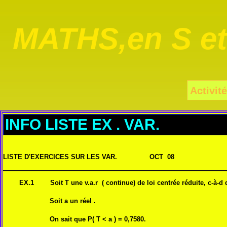
MATHS,en S e
Activité
INFO LISTE EX . VAR.
LISTE D'EXERCICES SUR LES VAR. OCT 08
EX.1 Soit T une v.a.r ( continue) de loi centrée réduite, c-à-d de 
Soit a un réel .
On sait que P( T < a ) = 0,7580.