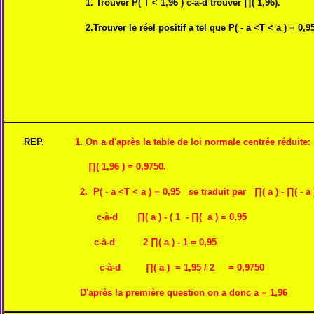
1. Trouver P( T < 1,96 ) c-à-d trouver ∏( 1,96).
2.Trouver le réel positif a tel que P( - a <T < a ) = 0,95
REP.
1. On a d'après la table de loi normale centrée réduite:
∏( 1,96 ) = 0,9750.
2. P( - a <T < a ) = 0,95 se traduit par ∏( a ) - ∏( - a ) 
c-à-d ∏( a ) - ( 1 - ∏( a ) = 0,95
c-à-d 2
∏( a ) - 1 = 0
,95
c-à-d ∏( a ) = 1,95 / 2 = 0,9750
D'après la première question on a donc a = 1,96