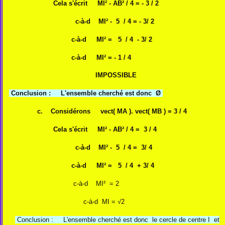
Cela s'écrit MI² - AB² / 4 = - 3 / 2
c-à-d MI² - 5 / 4 = - 3/ 2
c-à-d
MI² = 5 / 4 - 3/ 2
c-à-d MI² = - 1 / 4
IMPOSSIBLE
Conclusion : L'ensemble cherché est donc Ø
c. Considérons vect( MA ). vect( MB ) = 3 / 4
Cela s'écrit MI² - AB² / 4 = 3 / 4
c-à-d MI² - 5 / 4 = 3/ 4
c-à-d
MI² = 5 / 4 + 3/ 4
c-à-d MI² = 2
c-à-d MI = √2
Conclusion : L'ensemble cherché est donc le cercle de centre I et