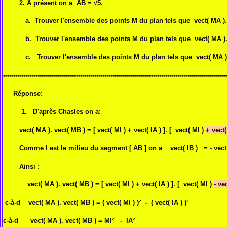
2. A présent on a AB = √5.
a. Trouver l'ensemble des points M du plan tels que vect( MA ). ve
b. Trouver l'ensemble des points M du plan tels que vect( MA ). ve
c. Trouver l'ensemble des points M du plan tels que vect( MA ). v
--------------------------------------------------------------------------------------------------------------
Réponse:
1. D'après Chasles on a:
vect( MA ). vect( MB ) = [ vect( MI ) + vect( IA ) ]. [ vect( MI )
+ vect(
Comme I est le milieu du segment [ AB ] on a vect( IB ) = - vect (
Ainsi :
vect( MA ). vect( MB ) = [ vect( MI ) + vect( IA ) ]. [ vect( MI )
- vec
c-à-d
vect( MA ). vect( MB ) = ( vect( MI ) )² - ( vect( IA ) )²
c-à-d vect( MA ). vect( MB ) = MI² - IA²