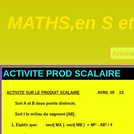
MATHS,en S e
Activité
ACTIVITE PROD SCALAIRE
ACTIVITE SUR LE PRODUIT SCALAIRE
AVRIL 09 1S
Soit A et B deux points distincts.
Soit I le milieu du segment [AB] .
1. Etablir que: vect( MA ). vect( MB ) = MI² - AB² / 4