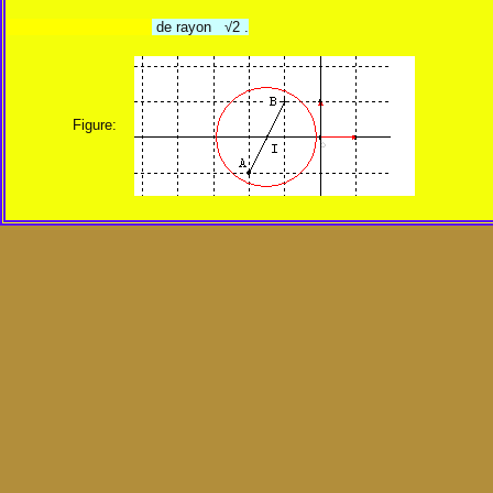
de rayon √2 .
Figure: