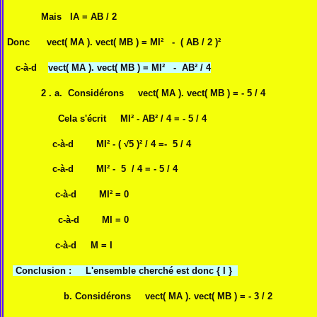
Mais IA = AB / 2
Donc vect( MA ). vect( MB ) = MI² - ( AB / 2 )²
c-à-d
vect( MA ). vect( MB ) = MI² - AB² / 4
2 . a. Considérons vect( MA ). vect( MB ) = - 5 / 4
Cela s'écrit MI² - AB² / 4 = - 5 / 4
c-à-d MI² - ( √5 )² / 4 =- 5 / 4
c-à-d MI² - 5 / 4 = - 5 / 4
c-à-d MI² = 0
c-à-d MI = 0
c-à-d M = I
Conclusion : L'ensemble cherché est donc { I }
b. Considérons vect( MA ). vect( MB ) = - 3 / 2