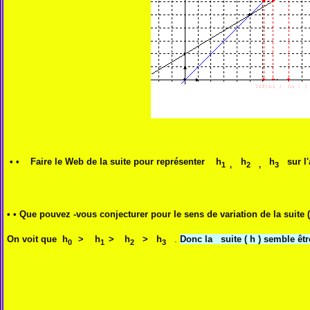
1,25 p
• • Faire le Web de la suite pour représenter h
h
h
sur l'
1 ,
2 ,
3
• • Que pouvez -vous conjecturer pour le sens de variation de la suite (
On voit que
h
>
h
>
h
> h
.
Donc la suite ( h ) semble êtr
0
1
2
3