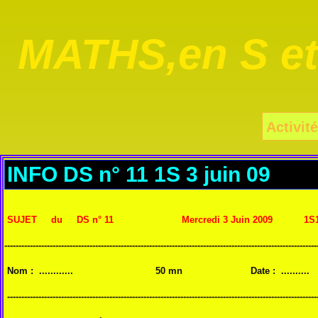
MATHS,en S e
Activité
INFO DS n° 11 1S 3 juin 09
SUJET du DS n° 11 Mercredi 3 Juin 2009 1S
---------------------------------------------------------------------------------------------------------
Nom : ............ 50 mn Date : .......... Classe 
-------------------------------------------------------------------------------------------------------------