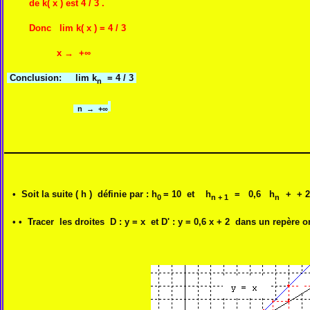
de k( x ) est 4
Donc lim k( x ) = 4 / 3
x → +∞
Conclusion:
lim k
= 4 / 3
n
n → +∞
• Soit la suite ( h
) définie par : h
= 10 et h
= 0,6 h
+ + 2
0
n + 1
n
• •
Tracer les droites D : y = x et D' : y = 0,6 x + 2 dans un repèr