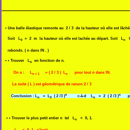
•
Une balle élastique remonte au 2 / 3 de la hauteur où elle est lâché
Soit L
= 2 m la hauteur où elle est lachée au départ. Soit L
la
0
n
rebonds. ( n dans IN . )
•
• Trouver L
en fonction de n
.
n
On a :
L
= ( 2 / 3 )
L
pour tout n dans IN.
n + 1
n
La suite ( L ) est géométrique de raison 2 / 3
n
n
Conclusion
: L
= L
( 2 /3 )
c-à-d L
= 2 ( 2 /3 )
pour
n
0
n
•
• Trouver le plus petit entier n tel L
< 0, 1.
n
L
< 0, 1 s'écrit