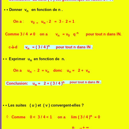
•
• Donner v
en fonction de n .
1 
n
On a
:
v
u
- 2
= 3 - 2 = 1
0 =
n
n
Comme
3 / 4 ≠ 0 on a
v
= v
q
pour tout n dans IN.
n
0
n
c-à-d
v
= ( 3 / 4 )
pour tout n dans IN .
n
•
•
Exprimer u
en fonction de n.
n
On a
u
- 2 = v
donc u
= 2 + v
n
n
n
n
n pour tout n dans IN .
Conclusion:
u
= 2 + ( 3 / 4 )
n
•
•
Les suites (
u
) et ( v ) convergent
n
◊
Comme 0 < 3 / 4 < 1 on a lim ( 3 / 4 )
= 0
n →+ ∞