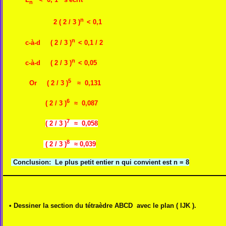
n
n
2 ( 2 / 3 )
< 0,1
n
c-à-d ( 2 / 3 )
< 0,1 / 2
n
c-à-d ( 2 / 3 )
< 0,05
5
Or ( 2 / 3 )
≈ 0,131
6
( 2 / 3 )
≈ 0,087
7
( 2 / 3 )
≈ 0,058
8
( 2 / 3 )
≈ 0,039
Conclusion: Le plus petit entier n qui convient est n = 8
• Dessiner la section du tétraèdre ABCD avec le plan ( IJK ).