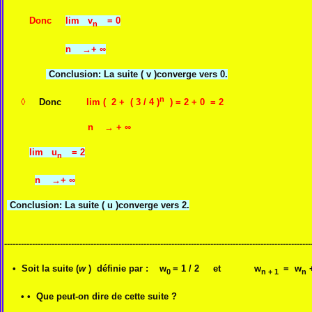
Donc
lim v
= 0
n
n →+ ∞
Conclusion: La suite ( v )converge vers 0.
0,
n
◊
Donc
lim ( 2 + ( 3 / 4 )
) = 2 + 0 = 2
n → + ∞
lim u
= 2
n
n →+ ∞
Conclusion: La suite ( u )converge vers 2.
--------------------------------------------------------------------------------------------------------------
• Soit la suite (
w
) définie par : w
= 1 / 2 et w
= w
+
0
n + 1
n
•
• Que peut-on dire de cette suite ?