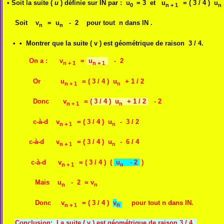
• Soit la suite (
u
) définie sur IN par : u
= 3 et u
= ( 3 / 4 ) u
0
n + 1
Soit v
= u
- 2 pour tout n dans IN .
n
n
• • Montrer que la suite ( v ) est géométrique de raison 3 / 4.
On a :
v
=
u
- 2
n + 1
n + 1
Or
u
= ( 3 / 4 ) u
+ 1 / 2
n + 1
n
Donc
v
=
( 3 / 4 ) u
+ 1 / 2
- 2
n
+ 1
n
c-à-d
v
= ( 3 / 4 ) u
- 3 / 2
n
+ 1
n
c-à-d
v
= ( 3 / 4 ) u
- 6 / 4
n
+ 1
n
c-à-d v
= ( 3 / 4 ) (
u
- 2
)
n
+ 1
n
Mais u
- 2 = v
n
n
Donc v
= ( 3 / 4 )
v
pour tout n dans IN.
n + 1
n
Conclusion: La suite ( v ) est géométrique de raison 3 / 4 .