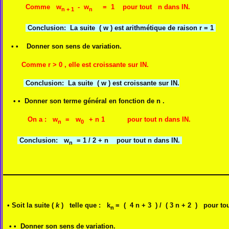
Comme
w
- w
= 1 pour tout n dans IN.
n + 1
n
Conclusion: La suite
( w ) est arithmétique de raison r = 1
•
•
Donner son sens de variation.
Comme r > 0 , elle est croissante sur IN.
Conclusion: La suite
( w ) est croissante sur IN.
•
• Donner son terme général en fonction de n .
On a :
w
= w
+ n 1 pour tout n dans IN.
n
0
Conclusion: w
= 1 / 2 + n pour tout n dans IN.
n
• Soit la suite (
k
) telle que : k
= ( 4 n + 3 ) / ( 3 n + 2 ) pour to
n
• • Donner son sens de variation.