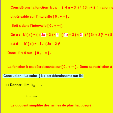
Considérons la fonction k : x → ( 4 n + 3 ) / ( 3 n + 2 ) rationn
et dérivable sur l'intervalle [ 0 , + ∞ [ .
Soit x dans l'intervalle [ 
On a :
k' ( x ) = ( (
3x
+ 2 ) ×
4
- (
4 x
+ 3 ) ×
3
) / ( 3x + 2 )² = ( 8 
c-à-d
k' ( x ) = - 1 /
( 3x + 2 )²
Donc k' < 0 sur
[ 0 , + ∞ [ .
La fonction k est décroissante sur
[
0 , + ∞ [ . Donc sa restriction 
Conclusion: La suite ( k ) est décroissante sur IN.
• • Donner lim k
.
n
n → +∞
Le quotient simplifié des termes de plus haut degré