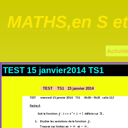
MATHS,en S e
Activité
TEST 15 janvier2014 TS1
TEST TS1 15 janvier 2014