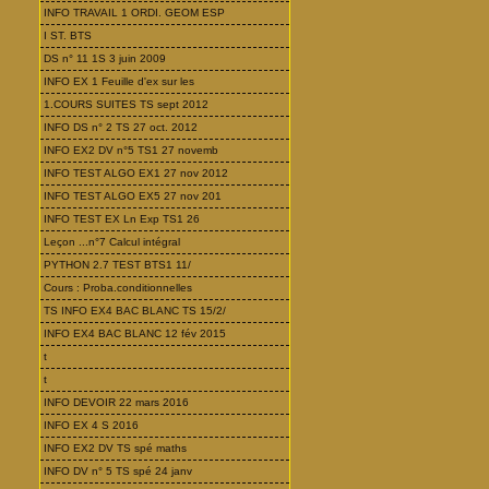
INFO TRAVAIL 1 ORDI. GEOM ESP
I ST. BTS
DS n° 11 1S 3 juin 2009
INFO EX 1 Feuille d'ex sur les
1.COURS SUITES TS sept 2012
INFO DS n° 2 TS 27 oct. 2012
INFO EX2 DV n°5 TS1 27 novemb
INFO TEST ALGO EX1 27 nov 2012
INFO TEST ALGO EX5 27 nov 201
INFO TEST EX Ln Exp TS1 26
Leçon ...n°7 Calcul intégral
PYTHON 2.7 TEST BTS1 11/
Cours : Proba.conditionnelles
TS INFO EX4 BAC BLANC TS 15/2/
INFO EX4 BAC BLANC 12 fév 2015
t
t
INFO DEVOIR 22 mars 2016
INFO EX 4 S 2016
INFO EX2 DV TS spé maths
INFO DV n° 5 TS spé 24 janv