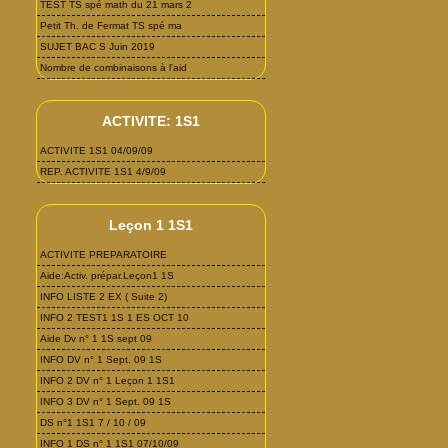
TEST TS spé math du 21 mars 2
Petit Th. de Fermat TS spé ma
SUJET BAC S Juin 2019
Nombre de combinaisons à l'aid
ACTIVITE: 1S1
ACTIVITE 1S1 04/09/09
REP. ACTIVITE 1S1 4/9/09
Leçon 1 1S1
ACTIVITE PREPARATOIRE
Aide:Activ. prépar.Leçon1 1S
INFO LISTE 2 EX ( Suite 2)
INFO 2 TEST1 1S 1 ES OCT 10
Aide Dv n° 1 1S sept 09
INFO DV n° 1 Sept. 09 1S
INFO 2 DV n° 1 Leçon 1 1S1
INFO 3 DV n° 1 Sept. 09 1S
DS n°1 1S1 7 / 10 / 09
INFO 1 DS n° 1 1S1 07/10/09