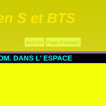
n S et BTS
Activité
Page d'accueil
EOM. DANS L' ESPACE