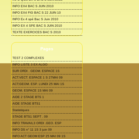
INFO EX4 BAC S JUIN 2010
INFO EX4 FIG BAC S 22 JUIN 10
INFO Ex 4 spé Bac S Juin 2010
INFO EX 4 SPE BAC S JUIN 2010
TEXTE EXERCICES BAC S 2010
Pages
TEST 2 COMPLEXES
INFO LISTE 3 EX ALGO
SUR ORDI . GEOM. ESPACE 1S
ACT.VECT. ESPACE 1 S 27MAI 09
ACT;GEOM. ESP. LUNDI 25 MAI 1S
GEOM. ESPACE 1S MAI 09
AIDE 2 STAGE BTS 1
AIDE STAGE BTS1
Statistiques
STAGE BTS1 SEPT . 09
INFO TRAVAIL3 ORDI .GEO. ESP
INFO DS n° 11 1S 3 juin 09
INFO ACT GEOM ESP 25 MAI 09 1S