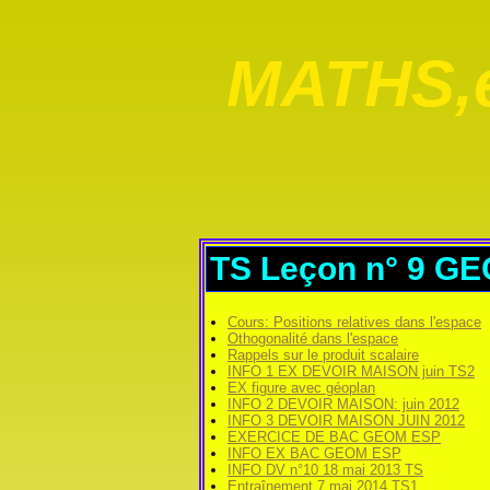
MATHS,e
TS Leçon n° 9 G
Cours: Positions relatives dans l'espace
Othogonalité dans l'espace
Rappels sur le produit scalaire
INFO 1 EX DEVOIR MAISON juin TS2
EX figure avec géoplan
INFO 2 DEVOIR MAISON: juin 2012
INFO 3 DEVOIR MAISON JUIN 2012
EXERCICE DE BAC GEOM ESP
INFO EX BAC GEOM ESP
INFO DV n°10 18 mai 2013 TS
Entraînement 7 mai 2014 TS1