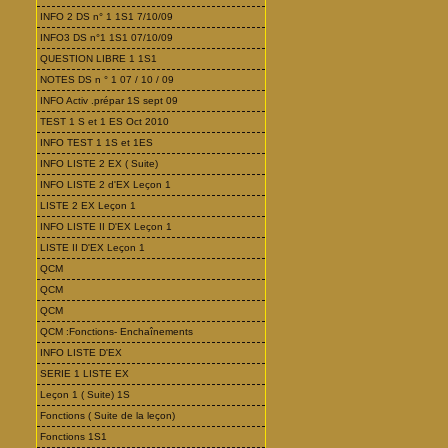
INFO 2 DS n° 1 1S1 7/10/09
INFO3 DS n°1 1S1 07/10/09
QUESTION LIBRE 1 1S1
NOTES DS n ° 1 07 / 10 / 09
INFO Activ .prépar 1S sept 09
TEST 1 S et 1 ES Oct 2010
INFO TEST 1 1S et 1ES
INFO LISTE 2 EX ( Suite)
INFO LISTE 2 d'EX Leçon 1
LISTE 2 EX Leçon 1
INFO LISTE II D'EX Leçon 1
LISTE II D'EX Leçon 1
QCM
QCM
QCM
QCM :Fonctions- Enchaînements
INFO LISTE D'EX
SERIE 1 LISTE EX
Leçon 1 ( Suite) 1S
Fonctions ( Suite de la leçon)
Fonctions 1S1