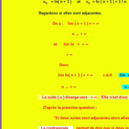
u
= ln( n + 1 ) et v
= ln ( n + 1 ) + 1 / n
n
n
Regardons si elles sont adjacentes.
On a : lim ( n + 1 ) = + ∞
n → + ∞
et lim ln = + ∞
+ ∞
Donc
lim ln( n + 1 ) = + ∞ c-à-d
lim
n → + ∞
n→
La suite ( u ) diverge vers + ∞
.
Elle n'est donc
D'après la première question :
"Si deux suites sont adjacentes alors elles conv
La contraposée
permet de dire que si deux su