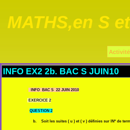
MATHS,en S e
Activité
INFO EX2 2b. BAC S JUIN10
INFO BAC S 22 JUIN 2010
EXERCICE 2
QUESTION 2
b.
Soit les suites ( u ) et ( v ) définies sur IN* de t