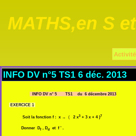
MATHS,en S e
Activité
INFO DV n°5 TS1 6 déc. 2013
INFO DV n° 5 TS1 du 6 décembre 2013
EXERCICE 1
3
7
Soit la fonction f : x
→ (
2 x
+ 3 x + 4 )
Donner D
, D
et f ' .
f
d