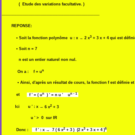
( Etude des variations facultative. )
---------------------------------------------------------------------------------
REPONSE:
3
• Soit la fonction polynôme u : x
→
2 x
+ 3 x + 4 qui est défini
• Soit n = 7
n est un entier naturel non nul.
n
On a : f = u
• Ainsi, d'après un résultat de cours, la fonction f est définie e
n
n - 1
et
f ' = ( u
) ' = n u ' u
2
Ici u ' :
x
→
6 x
+ 3
u ' > 0 sur IR
2
3
6
Donc :
f ' : x
→
7 (
6 x
+ 3 ) (
2 x
+ 3 x + 4 )