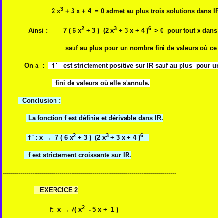
3
2 x
+ 3 x + 4 = 0 admet au plus trois solutions dans I
2
3
6
Ainsi :
7 (
6 x
+ 3 ) (
2 x
+ 3 x + 4 )
> 0 pour tout x dans
sauf au plus pour un nombre fini de valeurs où ce prod
On a :
f ' est strictement positive sur IR sauf au plus pour 
fini de valeurs où elle s'annule.
Conclusion :
La fonction f est définie et dérivable dans IR.
2
3
6
f ' : x
→
7 (
6 x
+ 3 ) (
2 x
+ 3 x + 4 )
f est strictement croissante sur IR.
-----------------------------------------------------------------------------------------
EXERCICE 2
2
f:
x
→ √(
x
- 5 x + 1 )