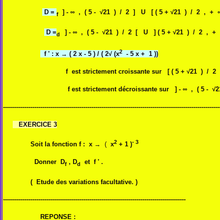
D =
] - ∞ ,
( 5 -
√21 ) / 2 ] U [
( 5 +
√21 ) / 2 , + 
f
D
=
] - ∞ ,
( 5 -
√21 ) / 2 [ U ]
( 5 +
√21 ) / 2 , + 
d
2
f '
: x
→
( 2 x - 5 ) / ( 2√
(x
- 5 x + 1
))
f est strictement croissante sur
[
( 5 +
√21 ) / 2 
f est strictement décroissante sur
] - ∞ ,
( 5 -
√2
--------------------------------------------------------------------------------------------------------------
EXERCICE 3
2
- 3
Soit la fonction f : x
→ (
x
+ 1 )
Donner D
, D
et f ' .
f
d
( Etude des variations facultative. )
---------------------------------------------------------------------------------------------
REPONSE :