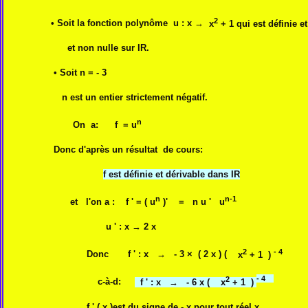
2
• Soit la fonction polynôme u : x
→
x
+ 1 qui est définie e
et non nulle sur IR.
• Soit n = - 3
n est un entier strictement négatif.
n
On a: f = u
Donc d'après un résultat de cours:
f est définie et dérivable dans IR
n
n-1
et l'on a : f ' = (
u
)' = n u '
u
u ' : x
→
2 x
2
- 4
Donc f ' : x → - 3 × ( 2 x ) (
x
+ 1 )
2
- 4
c-à-d:
f ' : x → - 6 x (
x
+ 1 )
f ' ( x )est du signe de - x pour tout réel x .