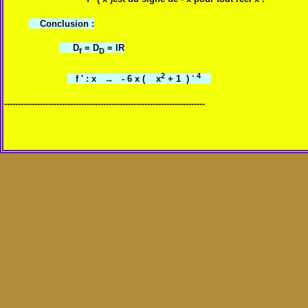
Conclusion :
D
= D
= IR
f
D
2
- 4
f ' : x
→
- 6 x (
x
+ 1 )
-------------------------------------------------------------------------