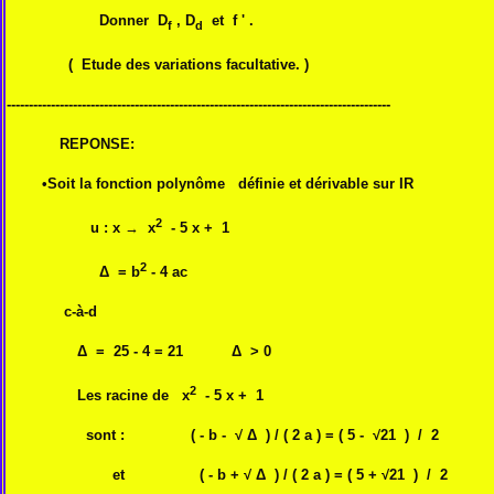
Donner D
, D
et f ' .
f
d
( Etude des variations facultative. )
---------------------------------------------------------------------------------------
REPONSE:
•Soit la fonction polynôme définie et dérivable sur IR
2
u : x
→
x
- 5 x + 1
2
Δ = b
- 4 ac
c-à-d
Δ = 25 - 4 = 21
Δ > 0
2
Les racine de
x
- 5 x + 1
sont : ( - b -
√
Δ ) / ( 2 a ) = ( 5 -
√21 ) / 2
et
( - b +
√
Δ ) / ( 2 a ) = ( 5 +
√21 ) / 2