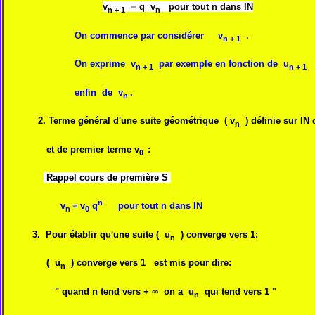
v
= q
v
pour tout n dans IN
n + 1
n
On commence par considérer
v
.
n + 1
On exprime
v
par exemple en fonction de
u
p
n + 1
n + 1
enfin de
v
.
n
2. Terme général d'une suite géométrique
( v
)
définie sur IN
d
n
et de premier terme v
:
0
Rappel cours de première S
n
v
=
v
q
pour tout n dans IN
n
0
3. Pour établir qu'une
suite (
u
) converge vers 1:
n
(
u
) converge vers 1 est mis pour dire:
n
" quand n tend vers + ∞ on a
u
qui tend vers 1 "
n