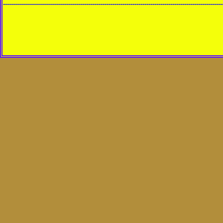
----------------------------------------------------------------------------------------------