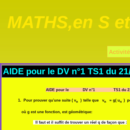
MATHS,en S e
Activité
AIDE pour le DV n°1 TS1 du 21
AIDE pour le DV n°1 TS1 du 21/
1. Pour prouver qu'une suite ( v
)
telle que
v
= g( u
) p
n
n
n
où g est une fonction, est géométrique:
Il faut et il suffit de trouver un réel q de façon que :