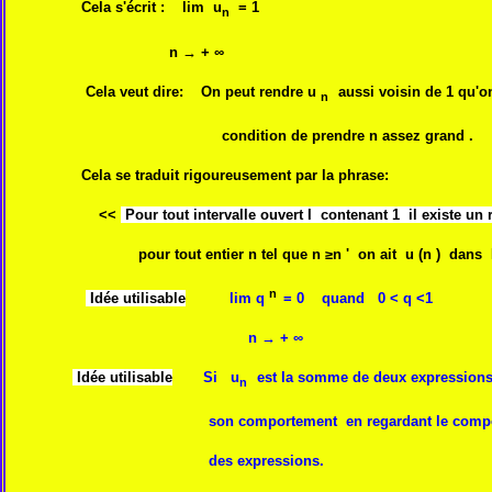
Cela s'écrit : lim
u
= 1
n
n →
+ ∞
Cela veut dire: On peut rendre
u
aussi voisin de 1 qu'o
n
condition de prendre n assez grand .
Cela se traduit rigoureusement par la phrase:
<<
Pour tout intervalle ouvert I contenant 1 il existe un 
pour tout entier n tel que n ≥n ' on ait
u (n ) dans 
n
Idée utilisable
lim q
= 0 quand 0 < q <1
n →
+ ∞
Idée utilisable
Si u
est la somme de deux expression
n
son
comportement en regardant le comp
des expressions.