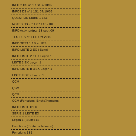
INFO 2 DS n° 1 1S1 7/10/09
INFO3 DS n°1 1S1 07/10/09
QUESTION LIBRE 1 1S1
NOTES DS n ° 1 07 / 10 / 09
INFO Activ .prépar 1S sept 09
TEST 1 S et 1 ES Oct 2010
INFO TEST 1 1S et 1ES
INFO LISTE 2 EX ( Suite)
INFO LISTE 2 d'EX Leçon 1
LISTE 2 EX Leçon 1
INFO LISTE II D'EX Leçon 1
LISTE II D'EX Leçon 1
QCM
QCM
QCM
QCM :Fonctions- Enchaînements
INFO LISTE D'EX
SERIE 1 LISTE EX
Leçon 1 ( Suite) 1S
Fonctions ( Suite de la leçon)
Fonctions 1S1