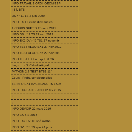
INFO TRAVAIL 1 ORDI. GEOM ESP
I ST. BTS
DS n° 11 1S 3 juin 2009
INFO EX 1 Feuille d'ex sur les
1.COURS SUITES TS sept 2012
INFO DS n° 2 TS 27 oct. 2012
INFO EX2 DV n°5 TS1 27 novemb
INFO TEST ALGO EX1 27 nov 2012
INFO TEST ALGO EX5 27 nov 201
INFO TEST EX Ln Exp TS1 26
Leçon ...n°7 Calcul intégral
PYTHON 2.7 TEST BTS1 11/
Cours : Proba.conditionnelles
TS INFO EX4 BAC BLANC TS 15/2/
INFO EX4 BAC BLANC 12 fév 2015
t
t
INFO DEVOIR 22 mars 2016
INFO EX 4 S 2016
INFO EX2 DV TS spé maths
INFO DV n° 5 TS spé 24 janv