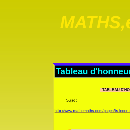
MATHS,e
Tableau d'honneur
TABLEAU D'HON
Sujet :
http://www.mathemaths.com/pages/ts-lecon-n