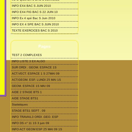
INFO EX4 BAC S JUIN 2010
INFO EX4 FIG BAC S 22 JUIN 10
INFO Ex 4 spé Bac S Juin 2010
INFO EX 4 SPE BAC S JUIN 2010
TEXTE EXERCICES BAC S 2010
Pages
TEST 2 COMPLEXES
INFO LISTE 3 EX ALGO
SUR ORDI . GEOM. ESPACE 1S
ACT.VECT. ESPACE 1 S 27MAI 09
ACT;GEOM. ESP. LUNDI 25 MAI 1S
GEOM. ESPACE 1S MAI 09
AIDE 2 STAGE BTS 1
AIDE STAGE BTS1
Statistiques
STAGE BTS1 SEPT . 09
INFO TRAVAIL3 ORDI .GEO. ESP
INFO DS n° 11 1S 3 juin 09
INFO ACT GEOM ESP 25 MAI 09 1S