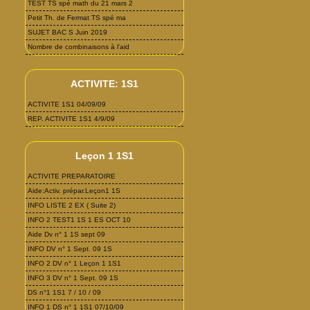
TEST TS spé math du 21 mars 2
Petit Th. de Fermat TS spé ma
SUJET BAC S Juin 2019
Nombre de combinaisons à l'aid
ACTIVITE: 1S1
ACTIVITE 1S1 04/09/09
REP. ACTIVITE 1S1 4/9/09
Leçon 1 1S1
ACTIVITE PREPARATOIRE
Aide:Activ. prépar.Leçon1 1S
INFO LISTE 2 EX ( Suite 2)
INFO 2 TEST1 1S 1 ES OCT 10
Aide Dv n° 1 1S sept 09
INFO DV n° 1 Sept. 09 1S
INFO 2 DV n° 1 Leçon 1 1S1
INFO 3 DV n° 1 Sept. 09 1S
DS n°1 1S1 7 / 10 / 09
INFO 1 DS n° 1 1S1 07/10/09