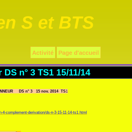
n S et BTS
Activité
Page d'accueil
 DS n° 3 TS1 15/11/14
NEUR DS n° 3 15 nov. 2014 TS
1
-4-complement-derivation/ds-n-3-15-11-14-ts1.html