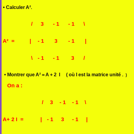
• Calculer A².
/
3
- 1
- 1
\
A² =
|
- 1
3
- 1
|
\
- 1
- 1
3
/
• Montrer que A² = A + 2 I ( où I est la matrice unité .
)
On a :
/
3
- 1
- 1
\
A+ 2 I =
|
- 1
3
- 1
|