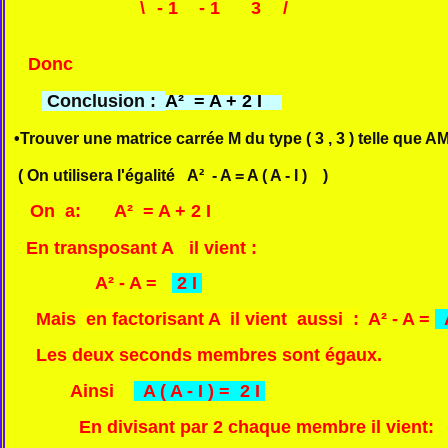
\
- 1
- 1
3
/
Donc
Conclusion :
A² = A + 2 I
•Trouver une matrice carrée M du type ( 3 , 3 ) telle que AM 
( On utilisera l'égalité A² - A = A ( A - I ) )
On a:
A² = A + 2 I
En transposant A il vient :
A² - A =
2 I
Mais
en factorisant A il vient aussi :
A² - A =
A
Les deux seconds membres sont égaux.
Ainsi
A ( A - I ) = 2 I
En divisant par 2 chaque membre il vient: