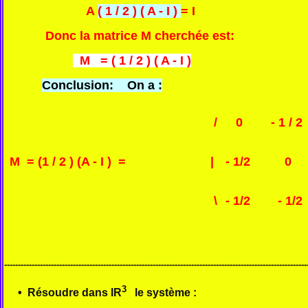
A
( 1 / 2 ) ( A - I )
= I
Donc la matrice M cherchée est:
M = ( 1 / 2 ) ( A - I )
Conclusion: On a :
/
0
- 1 / 2
M = (1 / 2 ) (A - I ) =
|
- 1/2
0
\
- 1/2
- 1/2
--------------------------------------------------------------------------------------------------------------
3
• Résoudre dans IR
le système :