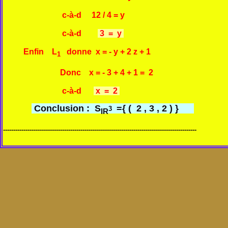
c-à-d 12 / 4 = y
c-à-d
3 = y
Enfin L
donne x = - y + 2 z + 1
1
Donc x = - 3 + 4 + 1 = 2
c-à-d
x = 2
Conclusion : S
={ ( 2 , 3 , 2 ) }
3
IR
-----------------------------------------------------------------------------------------------