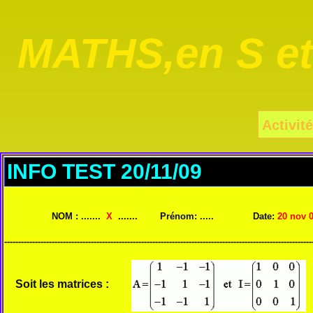
MATHS,en S e
Activité
INFO TEST 20/11/09
NOM : .......
X
....... Prénom: ..... Date:
20 nov 
--------------------------------------------------------------------------------------------------------------
Soit les matrices :