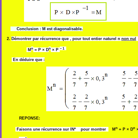
Conclusion : M est diagonalisable.
2.
Démontrer par récurrence que , pour tout entier naturel n
non nul
n
n
− 1
M
= P × D
× P
En déduire que
:
REPONSE:
n
n
Faisons une récurrence sur IN* pour montrer
M
= P × D