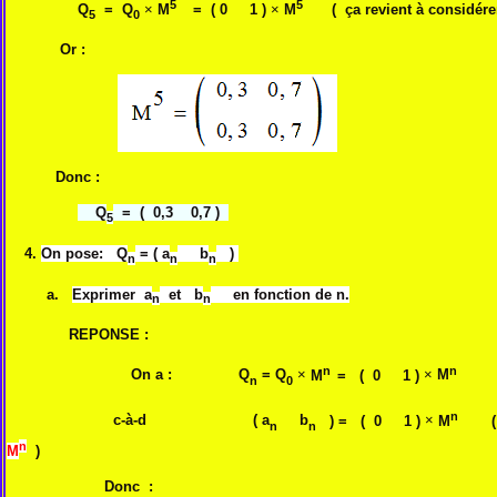
5
5
Q
= Q
×
M
= ( 0 1 )
×
M
( ça revient à considérer
5
0
Or :
Donc :
Q
= ( 0,3 0,7 )
5
4.
On pose: Q
= ( a
b
)
n
n
n
a.
Exprimer a
et b
en fonction de n.
n
n
REPONSE :
n
n
On a : Q
= Q
×
M
= ( 0 1 )
×
M
n
0
n
c-à-d
( a
b
) = ( 0 1 )
×
M
n
n
n
M
)
Donc :