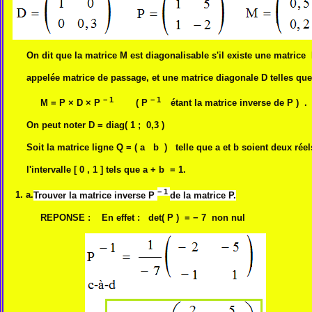
On dit que la matrice M est diagonalisable s'il existe une matrice 
appelée matrice de passage, et une matrice diagonale D telles que
− 1
− 1
M = P × D × P
( P
étant la matrice inverse de P ) .
On peut noter D = diag( 1 ; 0,3 )
Soit la matrice ligne Q = ( a b ) telle que a et b soient deux réel
l'intervalle [ 0 , 1 ] tels que a + b = 1.
− 1
1. a.
Trouver la matrice inverse P
de la matrice P.
REPONSE : En effet : det( P ) = − 7 non nul