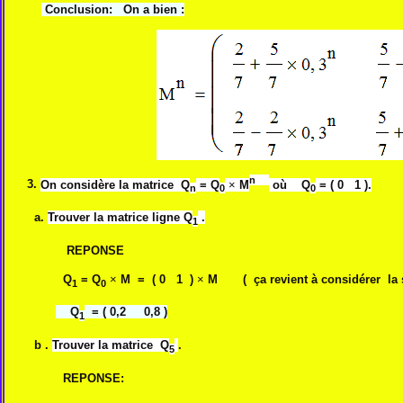
Conclusion: On a bien :
n
3.
On considère la matrice Q
= Q
×
M
où Q
= ( 0 1 ).
n
0
0
a.
Trouver la matrice ligne Q
.
1
REPONSE
Q
= Q
×
M = ( 0 1 )
×
M ( ça revient à considérer la s
1
0
Q
= ( 0,2 0,8 )
1
b .
Trouver la matrice Q
.
5
REPONSE: