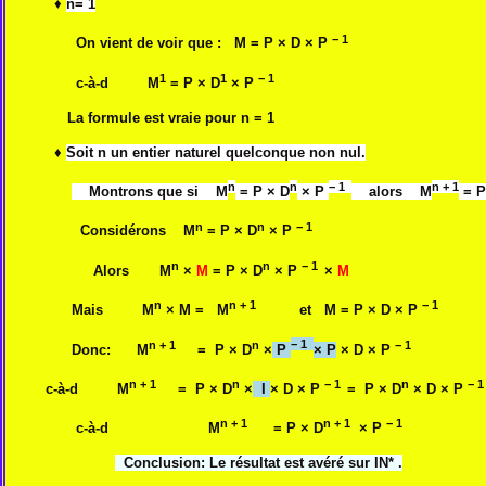
♦
n= 1
− 1
On vient de voir que :
M = P × D × P
1
1
− 1
c-à-d
M
= P × D
× P
La formule est vraie pour n = 1
♦
Soit n un entier naturel quelconque non nul.
n
n
− 1
n + 1
Montrons que si
M
= P × D
× P
alors
M
= P
n
n
− 1
Considérons
M
= P × D
× P
n
n
− 1
Alors
M
×
M
= P × D
× P
×
M
n
n + 1
− 1
Mais
M
× M = M
et M = P × D × P
n + 1
n
− 1
− 1
Donc: M
= P × D
×
P
× P
× D × P
n + 1
n
− 1
n
− 1
c-à-d M
= P × D
×
I
× D × P
= P × D
× D × P
n + 1
n + 1
− 1
c-à-d M
= P × D
× P
Conclusion: Le résultat est avéré sur IN* .