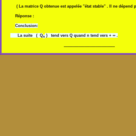
( La matrice Q obtenue est appelée "état stable" . Il ne dépend p
Réponse :
Conclusion:
La suite ( Q
) tend vers Q quand n tend vers + ∞ .
n
------------------------------------------