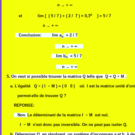
n
→
+ ∞
n
et lim [ ( 5 / 7 ) + ( 2 / 7 ) × 0,3
] = 5 / 7
n
→
+ ∞
Conclusion: lim a
= 2 / 7
n
n
→
+ ∞
lim b
= 5 / 7
n
n
→
+ ∞
5.
On veut si possible trouver la matrice Q telle que Q = Q
×
M .
a.
L'égalité Q
×
( I − M ) = ( 0 0 ) où I est la matrice unité d'or
permet-elle de trouver Q ?
REPONSE:
Non.
Le déterminant de la matrice I − M est nul.
I − M n'est donc pas inversible. On ne peut pas isoler Q.
b.
Déterminer Q en résolvant un système d'inconnues a et b, à de