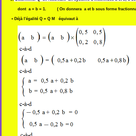
dont a + b = 1.
( On donnera a et b sous forme fractionna
• Déjà l'égalité Q = Q M équivaut à