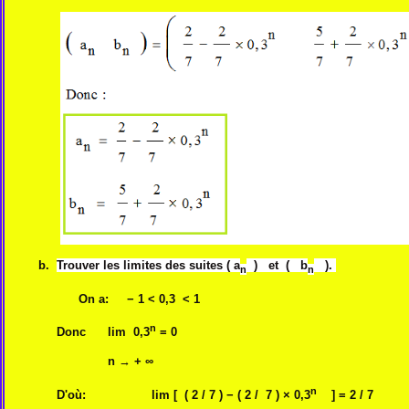
b.
Trouver les limites des suites ( a
) et ( b
).
n
n
On a: − 1 < 0,3 < 1
n
Donc lim 0,3
= 0
n
→
+ ∞
n
D'où: lim [ ( 2 / 7 ) − ( 2 / 7 ) × 0,3
] = 2 / 7