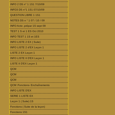
INFO 2 DS n° 1 1S1 7/10/09
INFO3 DS n°1 1S1 07/10/09
QUESTION LIBRE 1 1S1
NOTES DS n ° 1 07 / 10 / 09
INFO Activ .prépar 1S sept 09
TEST 1 S et 1 ES Oct 2010
INFO TEST 1 1S et 1ES
INFO LISTE 2 EX ( Suite)
INFO LISTE 2 d'EX Leçon 1
LISTE 2 EX Leçon 1
INFO LISTE II D'EX Leçon 1
LISTE II D'EX Leçon 1
QCM
QCM
QCM
QCM :Fonctions- Enchaînements
INFO LISTE D'EX
SERIE 1 LISTE EX
Leçon 1 ( Suite) 1S
Fonctions ( Suite de la leçon)
Fonctions 1S1