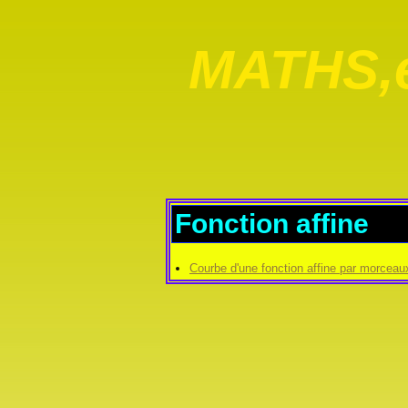
MATHS,e
Fonction affine
Courbe d'une fonction affine par morceau