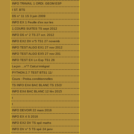
INFO TRAVAIL 1 ORDI. GEOM ESP
I ST. BTS
DS n° 11 1S 3 juin 2009
INFO EX 1 Feuille d'ex sur les
1.COURS SUITES TS sept 2012
INFO DS n° 2 TS 27 oct. 2012
INFO EX2 DV n°5 TS1 27 novemb
INFO TEST ALGO EX1 27 nov 2012
INFO TEST ALGO EX5 27 nov 201
INFO TEST EX Ln Exp TS1 26
Leçon ...n°7 Calcul intégral
PYTHON 2.7 TEST BTS1 11/
Cours : Proba.conditionnelles
TS INFO EX4 BAC BLANC TS 15/2/
INFO EX4 BAC BLANC 12 fév 2015
t
t
INFO DEVOIR 22 mars 2016
INFO EX 4 S 2016
INFO EX2 DV TS spé maths
INFO DV n° 5 TS spé 24 janv