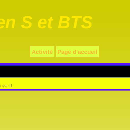
n S et BTS
Activité
Page d'accueil
x sur TI