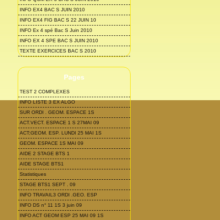
INFO EX4 BAC S JUIN 2010
INFO EX4 FIG BAC S 22 JUIN 10
INFO Ex 4 spé Bac S Juin 2010
INFO EX 4 SPE BAC S JUIN 2010
TEXTE EXERCICES BAC S 2010
Pages
TEST 2 COMPLEXES
INFO LISTE 3 EX ALGO
SUR ORDI . GEOM. ESPACE 1S
ACT.VECT. ESPACE 1 S 27MAI 09
ACT;GEOM. ESP. LUNDI 25 MAI 1S
GEOM. ESPACE 1S MAI 09
AIDE 2 STAGE BTS 1
AIDE STAGE BTS1
Statistiques
STAGE BTS1 SEPT . 09
INFO TRAVAIL3 ORDI .GEO. ESP
INFO DS n° 11 1S 3 juin 09
INFO ACT GEOM ESP 25 MAI 09 1S