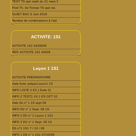
TEST TS spé math du 21 mars 2
Petit Th. de Fermat TS spé ma
SUJET BAC S Juin 2019
Nombre de combinaisons à l'aid
ACTIVITE: 1S1
ACTIVITE 1S1 04/09/09
REP. ACTIVITE 1S1 4/9/09
Leçon 1 1S1
ACTIVITE PREPARATOIRE
Aide:Activ. prépar.Leçon1 1S
INFO LISTE 2 EX ( Suite 2)
INFO 2 TEST1 1S 1 ES OCT 10
Aide Dv n° 1 1S sept 09
INFO DV n° 1 Sept. 09 1S
INFO 2 DV n° 1 Leçon 1 1S1
INFO 3 DV n° 1 Sept. 09 1S
DS n°1 1S1 7 / 10 / 09
INFO 1 DS n° 1 1S1 07/10/09