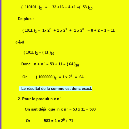
( 110101 )
= 32 +16 + 4 +1 =( 53 )
2
10
De plus :
3
1
0
( 1011 )
= 1x 2
+ 1 x 2
+ 1 x 2
= 8 + 2 + 1 = 11
2
c-à-d
( 1011 )
= ( 11 )
2
10
Donc n + n ' = 53 + 11 = ( 64 )
10
6
Or ( 1000000 )
= 1 x 2
= 64
2
Le résultat de la somme est donc exact.
2. Pour le produit n x n ' .
On sait déjà que n x n ' = 53 x 11 = 583
9
Or 583 = 1 x 2
+ 71