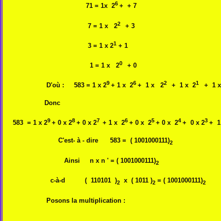
6
71 = 1x 2
+ + 7
2
7 = 1 x 2
+ 3
1
3 = 1 x 2
+ 1
0
1 = 1 x 2
+ 0
9
6
2
1
D'où : 583 = 1 x 2
+ 1 x 2
+ 1 x 2
+ 1 x 2
+ 1 x
Donc
9
8
7
6
5
4
3
583 = 1 x 2
+ 0 x 2
+ 0 x 2
+ 1 x 2
+ 0 x 2
+ 0 x 2
+ 0 x 2
+ 1
C'est- à - dire 583 = ( 1001000111)
2
Ainsi n x n ' = ( 1001000111)
2
c-à-d ( 110101 )
x ( 1011 )
= ( 1001000111)
2
2
2
Posons la multiplication :