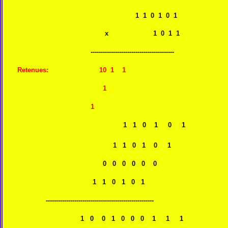
1 1 0 1 0 1
x 1 0 1 1
-----------------------------------------
Retenues: 10 1 1
1
1
1 1 0 1 0 1 1+1+1+1 = 4
1 1 0 1 0 1 10 + 
0 0 0 0 0 
1 1 0 1 0 
-----------------------------------------------------
1 0 0 1 0 0 0 1 1 1