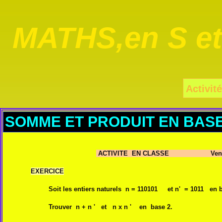
MATHS,en S e
Activité
SOMME ET PRODUIT EN BASE
ACTIVITE EN CLASSE Vendredi 
EXERCICE
Soit les entiers naturels n = 110101 et n' = 1011 en b
Trouver n + n ' et n x n ' en base 2.