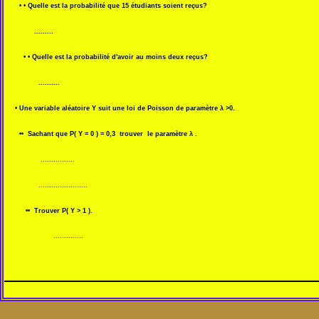
• • Quelle est la probabilité que 15 étudiants soient reçus?
.........
• • Quelle est la probabilité d'avoir au moins deux reçus?
..........
• Une variable aléatoire Y suit une loi de Poisson de paramètre λ >0.
•• Sachant que P( Y = 0 ) = 0,3 trouver le paramètre λ .
................
.......................
•• Trouver P( Y > 1 ).
..............