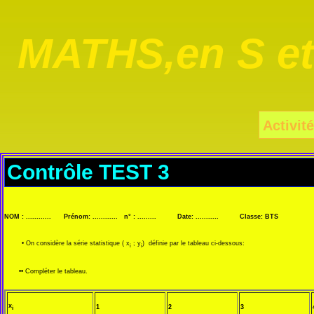
MATHS,en S e
Activité
Contrôle TEST 3
NOM : ............ Prénom: ............ n° : ......... Date: ........... Classe: BTS
• On considère la série statistique ( x
; y
) définie par le tableau ci-dessous:
i
i
•• Compléter le tableau.
x
1
2
3
i