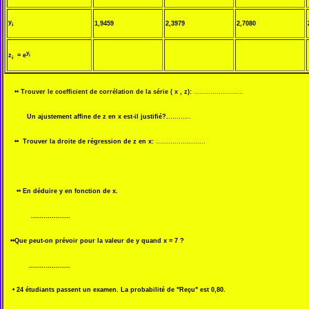
y
1,9459
2,3979
2,7080
i
y
z
= e
i
i
••
Trouver le coefficient de corrélation de la série ( x , z):
........................
Un ajustement affine de z en x est-il justifié?.
...........
•• Trouver la droite de régression de z en x:
........................
••
En déduire y en fonction de x.
...................
••Que peut-on prévoir pour la valeur de y quand x = 7 ?
....................
• 24 étudiants passent un examen. La probabilité de "Reçu" est 0,80.