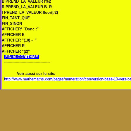
B PREND_LA_VALEUR I%2
R PREND_LA_VALEUR B+R
I PREND_LA_VALEUR floor(I/2)
FIN_TANT_QUE
FIN_SINON
AFFICHER* "Donc :"
AFFICHER E
AFFICHER "(10) = "
AFFICHER R
AFFICHER "(2)"
FIN ALGORITHME
---------------------------------------
Voir aussi sur le site:
http://www.mathemaths.com/pages/numeration/conversion-base-10-vers-ba