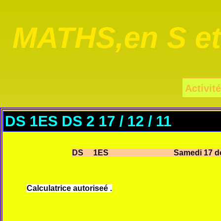
MATHS,en S e
Activité
DS 1ES DS 2 17 / 12 / 11
DS 1ES Samedi 17 décem
Calculatrice autoriseé .