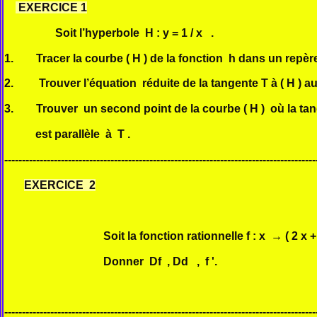
EXERCICE 1
Soit l’hyperbole H : y = 1 / x .
1. Tracer la courbe ( H ) de la fonction h dans un repèr
2. Trouver l’équation réduite de la tangente T à ( H ) au
3. Trouver un second point de la courbe ( H ) où la tange
est parallèle à T .
----------------------------------------------------------------------------------------
EXERCICE 2
Soit la fonction rationnelle f : x
→
( 2 x +
Donner Df , Dd , f '.
----------------------------------------------------------------------------------------