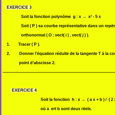
EXERCICE 3
Soit la fonction polynôme g : x
→
x² - 5 x
Soit ( P ) sa courbe représentative dans 
orthonormal ( O ; vect( i ) , vect( j ) ).
1. Tracer ( P ).
2. Donner l’équation réduite de la tangente T à la cou
point d’abscisse 2.
---------------------------------------------------------------------------------------
EXERCICE 4
Soit la fonction h : x → ( a x + b ) / ( 2 x 
où a ert b sont deux réels.