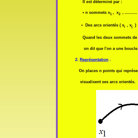
Il est déterminé par :
• n sommets x
, x
, ..........
1
2
• Des arcs orientés ( x
, x
) 
i
j
Quand les deux sommets de l'arc 
on dit que l'on a une boucle
2.
Représentation
.
On places n points qui représentent
visualisent ses arcs orientés.