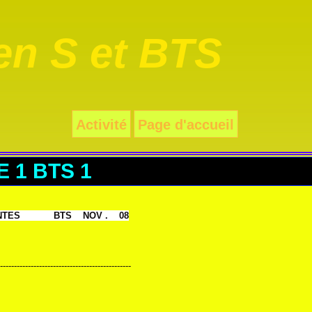
n S et BTS
Activité
Page d'accueil
 1 BTS 1
TES BTS NOV . 08
-----------------------------------------------