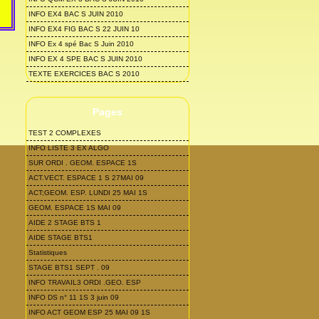
INFO EX4 BAC S JUIN 2010
INFO EX4 FIG BAC S 22 JUIN 10
INFO Ex 4 spé Bac S Juin 2010
INFO EX 4 SPE BAC S JUIN 2010
TEXTE EXERCICES BAC S 2010
Pages
TEST 2 COMPLEXES
INFO LISTE 3 EX ALGO
SUR ORDI . GEOM. ESPACE 1S
ACT.VECT. ESPACE 1 S 27MAI 09
ACT;GEOM. ESP. LUNDI 25 MAI 1S
GEOM. ESPACE 1S MAI 09
AIDE 2 STAGE BTS 1
AIDE STAGE BTS1
Statistiques
STAGE BTS1 SEPT . 09
INFO TRAVAIL3 ORDI .GEO. ESP
INFO DS n° 11 1S 3 juin 09
INFO ACT GEOM ESP 25 MAI 09 1S