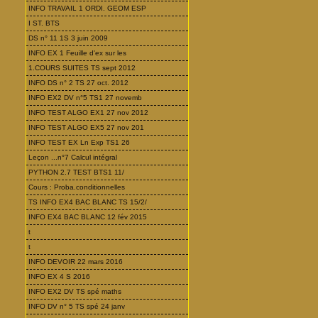
INFO TRAVAIL 1 ORDI. GEOM ESP
I ST. BTS
DS n° 11 1S 3 juin 2009
INFO EX 1 Feuille d'ex sur les
1.COURS SUITES TS sept 2012
INFO DS n° 2 TS 27 oct. 2012
INFO EX2 DV n°5 TS1 27 novemb
INFO TEST ALGO EX1 27 nov 2012
INFO TEST ALGO EX5 27 nov 201
INFO TEST EX Ln Exp TS1 26
Leçon ...n°7 Calcul intégral
PYTHON 2.7 TEST BTS1 11/
Cours : Proba.conditionnelles
TS INFO EX4 BAC BLANC TS 15/2/
INFO EX4 BAC BLANC 12 fév 2015
t
t
INFO DEVOIR 22 mars 2016
INFO EX 4 S 2016
INFO EX2 DV TS spé maths
INFO DV n° 5 TS spé 24 janv