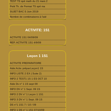
TEST TS spé math du 21 mars 2
Petit Th. de Fermat TS spé ma
SUJET BAC S Juin 2019
Nombre de combinaisons à l'aid
ACTIVITE: 1S1
ACTIVITE 1S1 04/09/09
REP. ACTIVITE 1S1 4/9/09
Leçon 1 1S1
ACTIVITE PREPARATOIRE
Aide:Activ. prépar.Leçon1 1S
INFO LISTE 2 EX ( Suite 2)
INFO 2 TEST1 1S 1 ES OCT 10
Aide Dv n° 1 1S sept 09
INFO DV n° 1 Sept. 09 1S
INFO 2 DV n° 1 Leçon 1 1S1
INFO 3 DV n° 1 Sept. 09 1S
DS n°1 1S1 7 / 10 / 09
INFO 1 DS n° 1 1S1 07/10/09