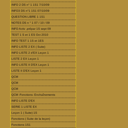
INFO 2 DS n° 1 1S1 7/10/09
INFO3 DS n°1 1S1 07/10/09
QUESTION LIBRE 1 1S1
NOTES DS n ° 1 07 / 10 / 09
INFO Activ .prépar 1S sept 09
TEST 1 S et 1 ES Oct 2010
INFO TEST 1 1S et 1ES
INFO LISTE 2 EX ( Suite)
INFO LISTE 2 d'EX Leçon 1
LISTE 2 EX Leçon 1
INFO LISTE II D'EX Leçon 1
LISTE II D'EX Leçon 1
QCM
QCM
QCM
QCM :Fonctions- Enchaînements
INFO LISTE D'EX
SERIE 1 LISTE EX
Leçon 1 ( Suite) 1S
Fonctions ( Suite de la leçon)
Fonctions 1S1