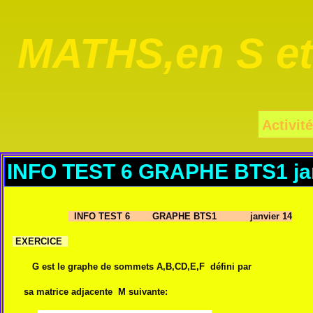
MATHS,en S e
Activité
INFO TEST 6 GRAPHE BTS1 jan
INFO TEST 6 GRAPHE BTS1 janvier 14
EXERCICE
G est le graphe de sommets A,B,CD,E,F
défini
par
sa matrice adjacente
M suivante: