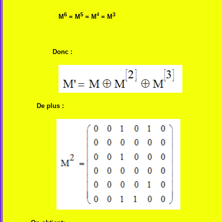
6
5
3
4
M
= M
= M
= M
Donc :
De plus :