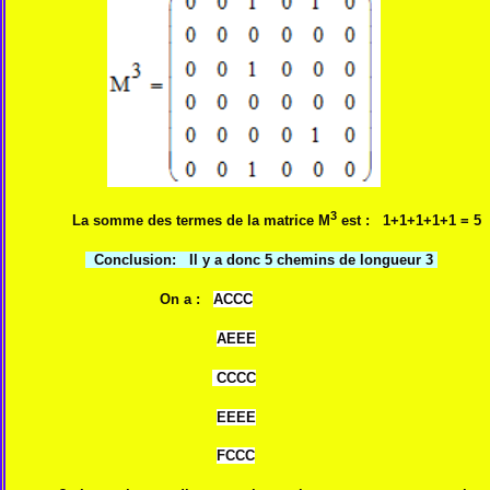
3
La somme des termes de la matrice M
est : 1+1+1+1+1 = 5
Conclusion: Il y a donc 5 chemins de longueur 3
On a :
ACCC
AEEE
CCCC
EEEE
FCCC