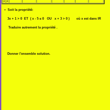
1
1
• Soit la propriété:
3x + 1 > 0 ET ( x - 5 ≤ 0 OU x + 3 > 0 ) où x est dans IR
Traduire autrement la propriété .
Donner l'ensemble solution.