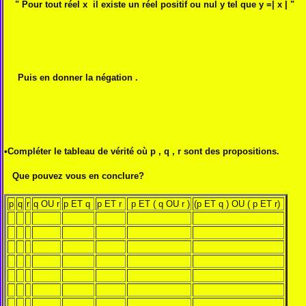
" Pour tout réel x il existe un réel positif ou nul y tel que y =| x | "
Puis en donner la négation .
•Compléter le tableau de vérité où p , q , r sont des propositions.
Que pouvez vous en conclure?
p
q
r
q OU r
p ET q
p ET r
p ET ( q OU r )
(p ET q ) OU ( p ET r)