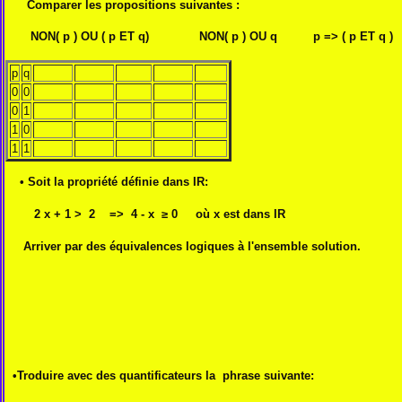
Comparer les propositions suivantes :
NON( p ) OU ( p ET q) NON( p ) OU q p => ( p ET q )
p
q
0
0
0
1
1
0
1
1
• Soit la propriété définie dans IR:
2 x + 1 > 2 => 4 - x ≥ 0 où x est dans IR
Arriver par des équivalences logiques à l'ensemble solution.
•Troduire avec des quantificateurs la phrase suivante: