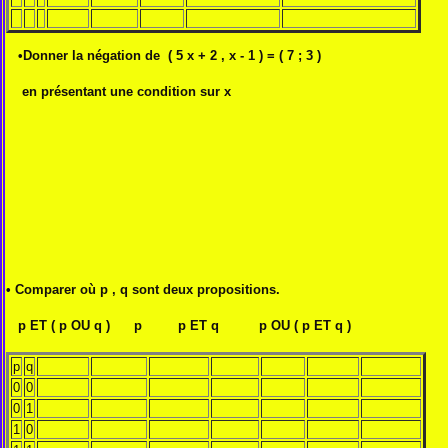
•Donner la négation de ( 5 x + 2 , x - 1 ) = ( 7 ; 3 )
en présentant une condition sur x
• Comparer où p , q sont deux propositions.
p ET ( p OU q ) p p ET q p OU ( p ET q )
p
q
0
0
0
1
1
0