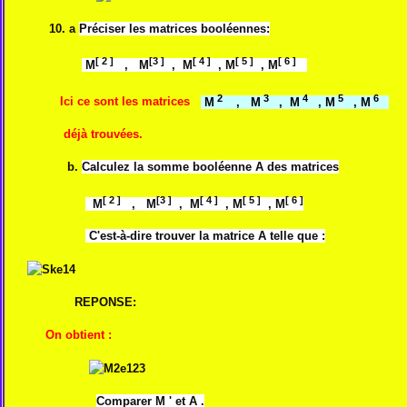
10. a
Préciser les matrices booléennes:
[ 2 ]
[3 ]
[ 4 ]
[ 5 ]
[ 6 ]
M
, M
, M
, M
, M
2
3
4
5
6
Ici ce sont les matrices
M
, M
, M
, M
, M
déjà trouvées.
b.
Calculez la somme booléenne A des matrices
[ 2 ]
[3 ]
[ 4 ]
[ 5 ]
[ 6 ]
M
, M
, M
, M
, M
C'est-à-dire trouver la matrice A telle que :
REPONSE:
On obtient :
Comparer M ' et A .