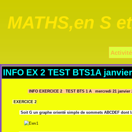
MATHS,en S e
Activité
INFO EX 2 TEST BTS1A janvier
INFO EXERCICE 2 TEST BTS 1 A mercredi 21 janvier 
EXERCICE 2
Soit G un graphe orienté simple de sommets ABCDEF dont la 