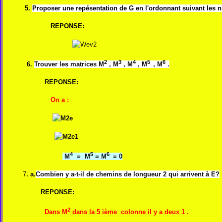
5.
Proposer une repésentation de G en l'ordonnant suivant les n
REPONSE:
2
3
4
5
6
6.
Trouver les matrices M
, M
, M
, M
, M
.
REPONSE:
On a :
4
5
6
M
= M
= M
= 0
7
. a.
Combien y a-t-il de chemins de longueur 2 qui arrivent à E?
REPONSE:
2
Dans M
dans la 5 ième colonne il y a deux 1 .