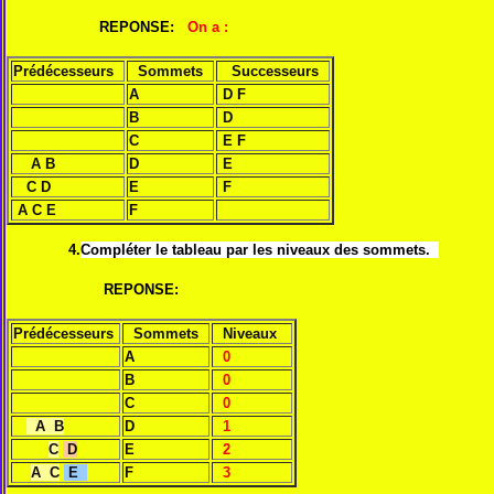
REPONSE:
On a :
Prédécesseurs
Sommets
Successeurs
A
D F
B
D
C
E F
A B
D
E
C D
E
F
A C E
F
4.
Compléter le tableau par les niveaux des sommets.
REPONSE:
Prédécesseurs
Sommets
Niveaux
A
0
B
0
C
0
A B
D
1
C
D
E
2
A C
E
F
3