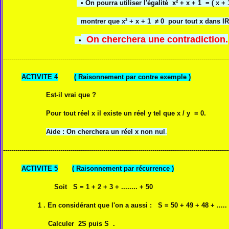
•
On pourra utiliser l'égalité x² + x + 1 = ( x + 
montrer que x² + x + 1 ≠ 0 pour tout x dans IR
On cherchera une contradiction.
•
--------------------------------------------------------------------------------------------------------------
ACTIVITE 4
( Raisonnement par contre exemple )
Est-il vrai que ?
Pour tout réel x il existe un réel y tel que x / y = 0.
Aide : On cherchera un réel x non nul
.
--------------------------------------------------------------------------------------------------------------
ACTIVITE 5
( Raisonnement par récurrence )
Soit S = 1 + 2 + 3 + ........ + 50
1 . En considérant que l'on a aussi : S = 50 + 49 + 48 + ..... +
Calculer 2S puis S .