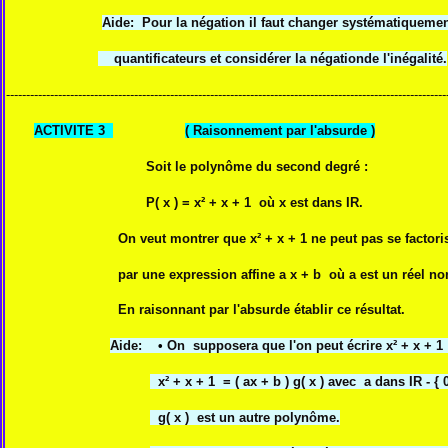
Aide: Pour la négation il faut changer systématiquemen
quantificateurs et considérer la négationde l'inégalité.
--------------------------------------------------------------------------------------------------------------
ACTIVITE 3
( Raisonnement par l'absurde )
Soit le polynôme du second degré :
P( x ) = x² + x + 1 où x est dans IR.
On veut montrer que x² + x + 1 ne peut pas se factoris
par une expression affine a x + b où a est un réel non nu
En raisonnant par l'absurde établir ce résultat.
Aide:
•
On supposera que l'on peut écrire
x² + x + 1
x² + x + 1 = ( ax + b ) g( x ) avec a dans IR - {
g( x ) est un autre polynôme.