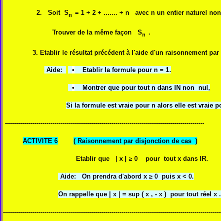
2. Soit S
= 1 + 2 + ....... + n avec n un entier naturel non
n
Trouver de la même façon
S
.
n
3. Etablir le résultat précédent à l'aide d'un raisonnement par
Aide:
•
Etablir la formule pour n = 1.
•
Montrer que pour tout n dans IN non nul,
Si la formule est vraie pour n alors elle est vraie 
----------------------------------------------------------------------------------------------------
ACTIVITE 6
( Raisonnement par disjonction de cas )
Etablir que | x | ≥ 0 pour tout x dans IR.
Aide: On prendra d'abord x ≥ 0 puis x < 0.
On rappelle que | x | = sup ( x , - x ) pour tout réel x .
--------------------------------------------------------------------------------------------------------------