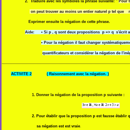
2. Traduire avec les symboles la phrase suivante: "
Pour t
on peut trouver au moins un entier naturel p tel que n
Exprimer ensuite la négation de cette phrase.
Aide: • Si p , q sont deux propositions p => q s'écrit a
•
Pour la négation il faut changer systématiquem
quantificateurs et considérer la négation de l'inég
--------------------------------------------------------------------------------------------------------------
ACTIVITE 2
( Raisonnement avec la négation. )
1. Donner la négation de la proposition p suivante :
2. Pour établir que la proposition p est fausse établir 
sa négation est
est vraie
.