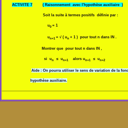
ACTIVITE 7
( Raisonnement avec l'hypothèse auxiliaire )
Soit la suite à termes positifs définie par :
u
= 1
0
u
= √ ( u
+ 1 ) pour tout n dans IN .
n+1
n
Montrer que pour tout n dans IN ,
si u
≤ u
alors u
≤ u
n
n+1
n+1
n+2
Aide : On pourra utiliser le sens de variation de la f
hypothèse auxiliaire.
--------------------------------------------------------------------------------------------------------------