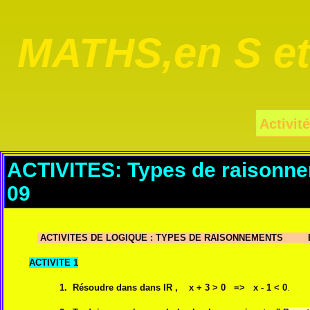
MATHS,en S e
Activité
ACTIVITES: Types de raisonn
09
ACTIVITES DE LOGIQUE : TYPES DE RAISONNEME
ACTIVITE 1
1. Résoudre dans dans IR , x + 3 > 0 => x - 1 < 0
.